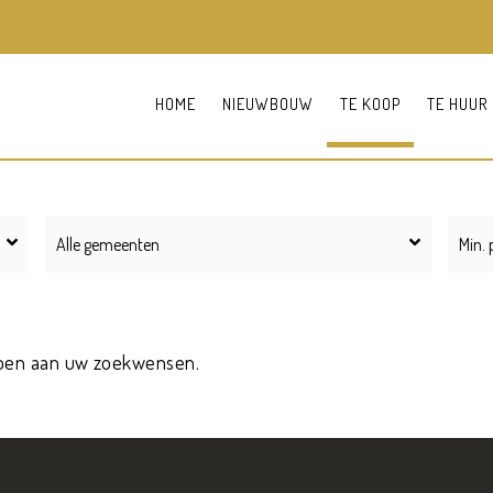
HOME
NIEUWBOUW
TE KOOP
TE HUUR
Alle gemeenten
oen aan uw zoekwensen.