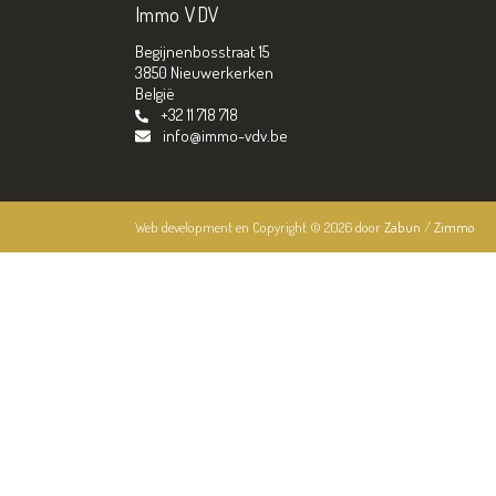
Immo VDV
Begijnenbosstraat 15
3850 Nieuwerkerken
België
+32 11 718 718
info@immo-vdv.be
Web development en Copyright © 2026 door
Zabun
/
Zimmo