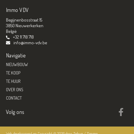
Immo VDV
Begijnenbosstraat 15
3850 Nieuwerkerken
België
+32 11 718 718
info@immo-vdv.be
Navigatie
NIEUWBOUW
TE KOOP
TE HUUR
OVER ONS
CONTACT
Volg ons
Web development en Copyright © 2026 door
Zabun
/
Zimmo