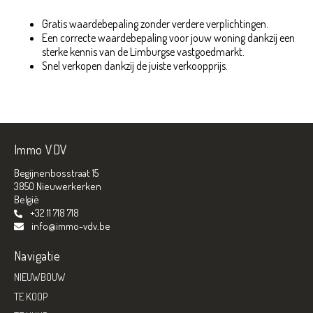
Gratis waardebepaling zonder verdere verplichtingen.
Een correcte waardebepaling voor jouw woning dankzij een
sterke kennis van de Limburgse vastgoedmarkt.
Snel verkopen dankzij de juiste verkoopprijs.
Immo VDV
Begijnenbosstraat 15
3850 Nieuwerkerken
België
+32 11 718 718
info@immo-vdv.be
Navigatie
NIEUWBOUW
TE KOOP