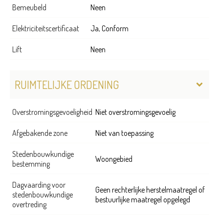
Bemeubeld
Neen
Elektriciteitscertificaat
Ja, Conform
Lift
Neen
RUIMTELIJKE ORDENING
Overstromingsgevoeligheid
Niet overstromingsgevoelig
Afgebakende zone
Niet van toepassing
Stedenbouwkundige
Woongebied
bestemming
Dagvaarding voor
Geen rechterlijke herstelmaatregel of
stedenbouwkundige
bestuurlijke maatregel opgelegd
overtreding