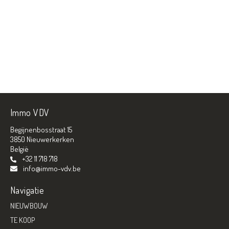
Immo VDV
Begijnenbosstraat 15
3850 Nieuwerkerken
België
+32 11 718 718
info@immo-vdv.be
Navigatie
NIEUWBOUW
TE KOOP