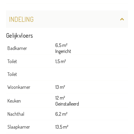
INDELING
Gelijkvloers
6,5 m²
Badkamer
Ingericht
Toilet
1,5 m²
Toilet
Woonkamer
13 m²
12 m²
Keuken
Geïnstalleerd
Nachthal
6,2 m²
Slaapkamer
13,5 m²