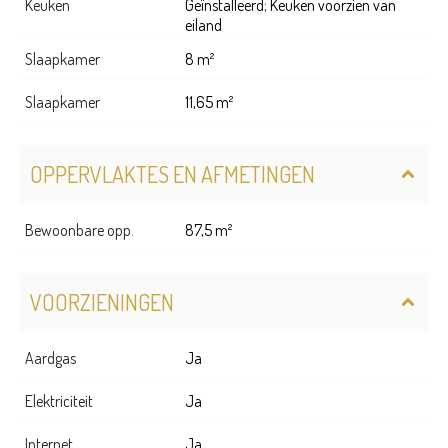
Keuken
Geïnstalleerd; Keuken voorzien van
eiland
Slaapkamer
8 m²
Slaapkamer
11,65 m²
OPPERVLAKTES EN AFMETINGEN
Bewoonbare opp.
87,5 m²
VOORZIENINGEN
Aardgas
Ja
Elektriciteit
Ja
Internet
Ja