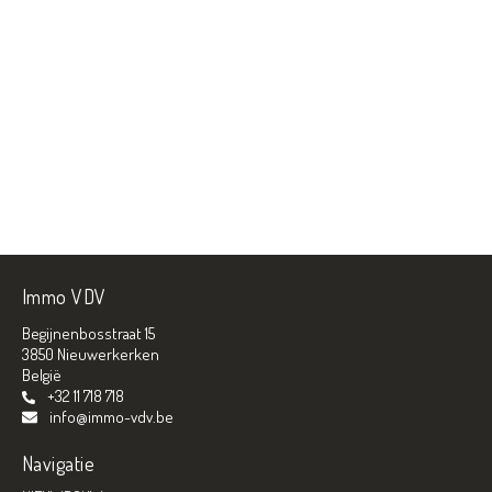
Immo VDV
Begijnenbosstraat 15
3850 Nieuwerkerken
België
+32 11 718 718
info@immo-vdv.be
Navigatie