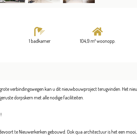
1 badkamer
104,9 m² woonopp.
ote verbindingswegen kan u dit nieuwbouwproject terugvinden. Het nieuwe 
eruste dorpskern met alle nodige faciliteiten.
!
ort te Nieuwerkerken gebouwd. Ook qua architectuur is het een mooi, v