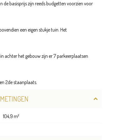
 de basisprijs zijn reeds budgetten voorzien voor
bovendien een eigen stukje tuin. Het
uin achter het gebouw zijn er 7 parkeerplaatsen
een 2de staanplaats.
FMETINGEN
104,9 m²