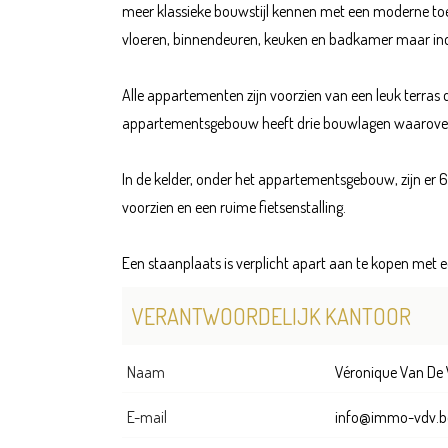
meer klassieke bouwstijl kennen met een moderne toets
vloeren, binnendeuren, keuken en badkamer maar ind
Alle appartementen zijn voorzien van een leuk terras d
appartementsgebouw heeft drie bouwlagen waarover
In de kelder, onder het appartementsgebouw, zijn er 6 
voorzien en een ruime fietsenstalling.
Een staanplaats is verplicht apart aan te kopen met 
VERANTWOORDELIJK KANTOOR
Naam
Véronique Van De 
E-mail
info@immo-vdv.b