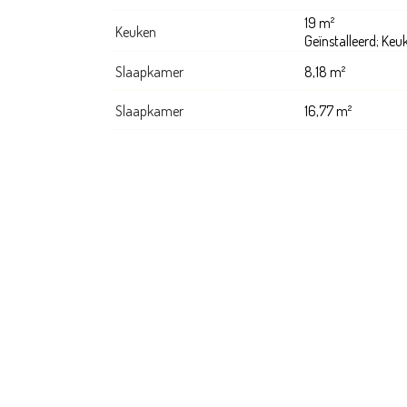
19 m²
Keuken
Geïnstalleerd; Keu
Slaapkamer
8,18 m²
Slaapkamer
16,77 m²