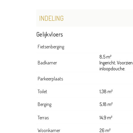
INDELING
Gelijkvloers
Fietsenberging
8,5 m²
Badkamer
Ingericht; Voorzie
inloopdouche.
Parkeerplaats
Toilet
1,38 m²
Berging
5,18 m²
Terras
14,9 m²
Woonkamer
26 m²