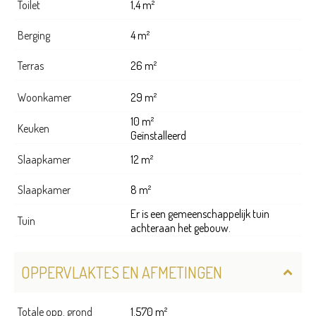
Toilet
1,4 m²
Berging
4 m²
Terras
26 m²
Woonkamer
29 m²
10 m²
Keuken
Geïnstalleerd
Slaapkamer
12 m²
Slaapkamer
8 m²
Er is een gemeenschappelijk tuin
Tuin
achteraan het gebouw.
OPPERVLAKTES EN AFMETINGEN
Totale opp. grond
1.570 m²