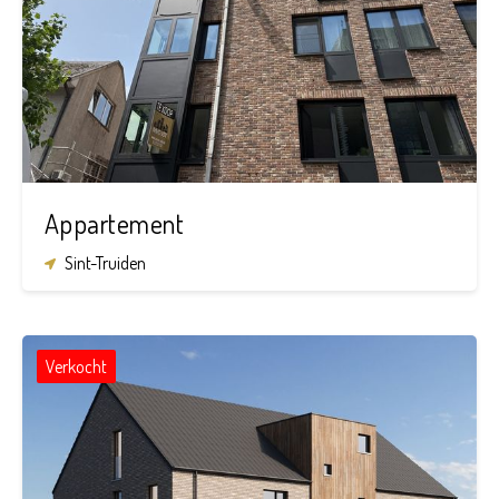
2
1
90 m²
Appartement
Sint-Truiden
Verkocht