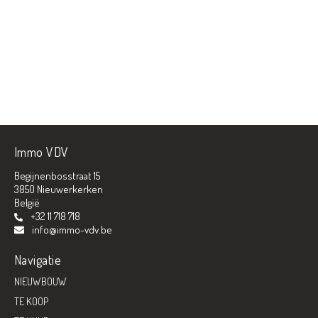
Immo VDV
Begijnenbosstraat 15
3850 Nieuwerkerken
België
+32 11 718 718
info@immo-vdv.be
Navigatie
NIEUWBOUW
TE KOOP