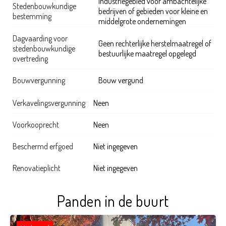
Industriegebied voor ambachtelijke
Stedenbouwkundige
bedrijven of gebieden voor kleine en
bestemming
middelgrote ondernemingen
Dagvaarding voor
Geen rechterlijke herstelmaatregel of
stedenbouwkundige
bestuurlijke maatregel opgelegd
overtreding
Bouwvergunning
Bouw vergund
Verkavelingsvergunning
Neen
Voorkooprecht
Neen
Beschermd erfgoed
Niet ingegeven
Renovatieplicht
Niet ingegeven
Panden in de buurt