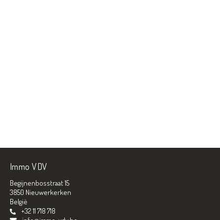
Immo VDV
Begijnenbosstraat 15
3850 Nieuwerkerken
België
+32 11 718 718