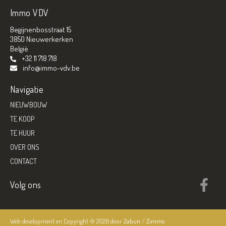
Immo VDV
Begijnenbosstraat 15
3850 Nieuwerkerken
België
+32 11 718 718
info@immo-vdv.be
Navigatie
NIEUWBOUW
TE KOOP
TE HUUR
OVER ONS
CONTACT
Volg ons
Web development en Copyright © 2026 door
Zabun
/
Zimmo