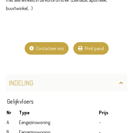
buurtwinkel,...)
Contacteer ons
Print pand
INDELING
Gelijkvloers
Nr
Type
Prijs
A
Eengezinswoning
-
B
Eengezinswoning
-